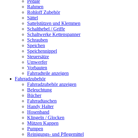
Pedale
Rahmen
Rohloff Zubehör
Sättel
Sattelstützen und Klemmen
Schalthebel / Griffe
Schaltwerke Kettenspanner
Schrauben
Speichen
Speichennippel
Steuersätze
Umwerfer
Vorbauten
Fahrradteile anzeigen
Fahrradzubehör
Fahrradzubehör anzeigen
Beleuchtung
Bücher
Fahrradtaschen
Handy Halter
Hosenband
Klingeln / Glocken
Mützen Kappen
Pumpen
Reinigungs- und Pflegemittel