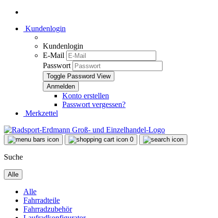
Kundenlogin
Kundenlogin
E-Mail
Passwort
Toggle Password View
Konto erstellen
Passwort vergessen?
Merkzettel
0
Suche
Alle
Alle
Fahrradteile
Fahrradzubehör
Laufradkonfigurator