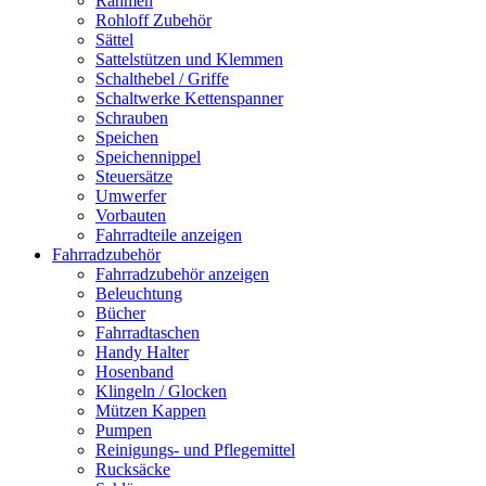
Rahmen
Rohloff Zubehör
Sättel
Sattelstützen und Klemmen
Schalthebel / Griffe
Schaltwerke Kettenspanner
Schrauben
Speichen
Speichennippel
Steuersätze
Umwerfer
Vorbauten
Fahrradteile anzeigen
Fahrradzubehör
Fahrradzubehör anzeigen
Beleuchtung
Bücher
Fahrradtaschen
Handy Halter
Hosenband
Klingeln / Glocken
Mützen Kappen
Pumpen
Reinigungs- und Pflegemittel
Rucksäcke