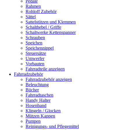
Pedale
Rahmen
Rohloff Zubehör
Sättel
Sattelstützen und Klemmen
Schalthebel / Griffe
Schaltwerke Kettenspanner
Schrauben
Speichen
Speichennippel
Steuersätze
Umwerfer
Vorbauten
Fahrradteile anzeigen
Fahrradzubehör
Fahrradzubehör anzeigen
Beleuchtung
Bücher
Fahrradtaschen
Handy Halter
Hosenband
Klingeln / Glocken
Mützen Kappen
Pumpen
Reinigungs- und Pflegemittel