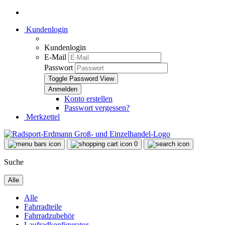
Kundenlogin
Kundenlogin
E-Mail
Passwort
Toggle Password View
Konto erstellen
Passwort vergessen?
Merkzettel
0
Suche
Alle
Alle
Fahrradteile
Fahrradzubehör
Laufradkonfigurator