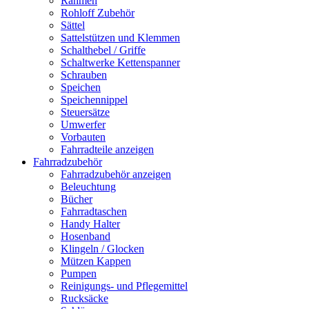
Rahmen
Rohloff Zubehör
Sättel
Sattelstützen und Klemmen
Schalthebel / Griffe
Schaltwerke Kettenspanner
Schrauben
Speichen
Speichennippel
Steuersätze
Umwerfer
Vorbauten
Fahrradteile anzeigen
Fahrradzubehör
Fahrradzubehör anzeigen
Beleuchtung
Bücher
Fahrradtaschen
Handy Halter
Hosenband
Klingeln / Glocken
Mützen Kappen
Pumpen
Reinigungs- und Pflegemittel
Rucksäcke