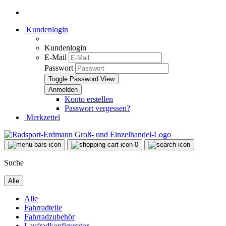
Kundenlogin
Kundenlogin
E-Mail
Passwort
Toggle Password View
Konto erstellen
Passwort vergessen?
Merkzettel
0
Suche
Alle
Alle
Fahrradteile
Fahrradzubehör
Laufradkonfigurator