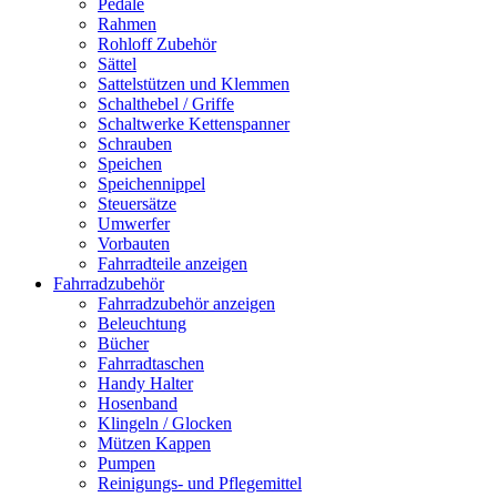
Pedale
Rahmen
Rohloff Zubehör
Sättel
Sattelstützen und Klemmen
Schalthebel / Griffe
Schaltwerke Kettenspanner
Schrauben
Speichen
Speichennippel
Steuersätze
Umwerfer
Vorbauten
Fahrradteile anzeigen
Fahrradzubehör
Fahrradzubehör anzeigen
Beleuchtung
Bücher
Fahrradtaschen
Handy Halter
Hosenband
Klingeln / Glocken
Mützen Kappen
Pumpen
Reinigungs- und Pflegemittel