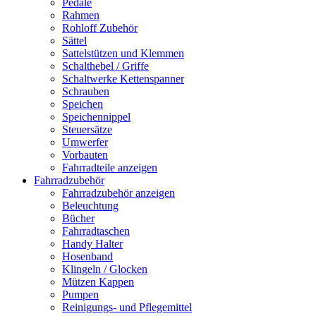
Pedale
Rahmen
Rohloff Zubehör
Sättel
Sattelstützen und Klemmen
Schalthebel / Griffe
Schaltwerke Kettenspanner
Schrauben
Speichen
Speichennippel
Steuersätze
Umwerfer
Vorbauten
Fahrradteile anzeigen
Fahrradzubehör
Fahrradzubehör anzeigen
Beleuchtung
Bücher
Fahrradtaschen
Handy Halter
Hosenband
Klingeln / Glocken
Mützen Kappen
Pumpen
Reinigungs- und Pflegemittel