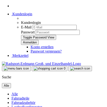
Kundenlogin
Kundenlogin
E-Mail
Passwort
Toggle Password View
Konto erstellen
Passwort vergessen?
Merkzettel
0
Suche
Alle
Alle
Fahrradteile
Fahrradzubehör
Laufradkonfigurator