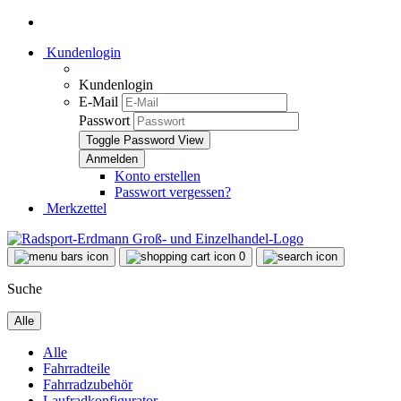
Kundenlogin
Kundenlogin
E-Mail
Passwort
Toggle Password View
Konto erstellen
Passwort vergessen?
Merkzettel
0
Suche
Alle
Alle
Fahrradteile
Fahrradzubehör
Laufradkonfigurator