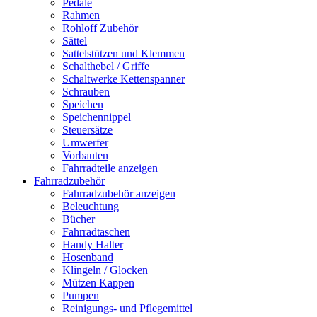
Pedale
Rahmen
Rohloff Zubehör
Sättel
Sattelstützen und Klemmen
Schalthebel / Griffe
Schaltwerke Kettenspanner
Schrauben
Speichen
Speichennippel
Steuersätze
Umwerfer
Vorbauten
Fahrradteile anzeigen
Fahrradzubehör
Fahrradzubehör anzeigen
Beleuchtung
Bücher
Fahrradtaschen
Handy Halter
Hosenband
Klingeln / Glocken
Mützen Kappen
Pumpen
Reinigungs- und Pflegemittel