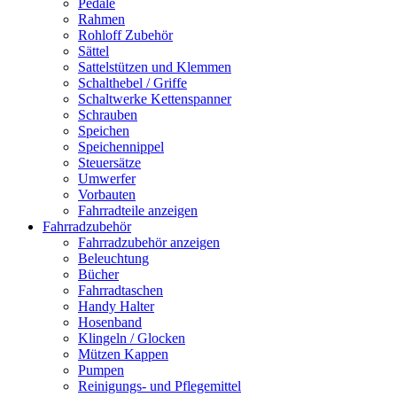
Pedale
Rahmen
Rohloff Zubehör
Sättel
Sattelstützen und Klemmen
Schalthebel / Griffe
Schaltwerke Kettenspanner
Schrauben
Speichen
Speichennippel
Steuersätze
Umwerfer
Vorbauten
Fahrradteile anzeigen
Fahrradzubehör
Fahrradzubehör anzeigen
Beleuchtung
Bücher
Fahrradtaschen
Handy Halter
Hosenband
Klingeln / Glocken
Mützen Kappen
Pumpen
Reinigungs- und Pflegemittel