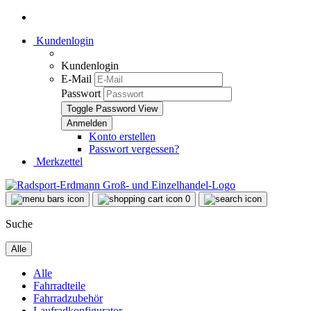
Kundenlogin
Kundenlogin
E-Mail
Passwort
Toggle Password View
Konto erstellen
Passwort vergessen?
Merkzettel
0
Suche
Alle
Alle
Fahrradteile
Fahrradzubehör
Laufradkonfigurator