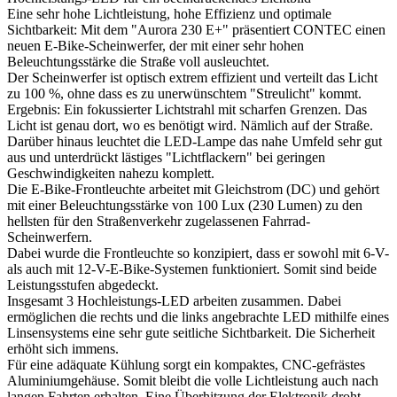
Eine sehr hohe Lichtleistung, hohe Effizienz und optimale
Sichtbarkeit: Mit dem "Aurora 230 E+" präsentiert CONTEC einen
neuen E-Bike-Scheinwerfer, der mit einer sehr hohen
Beleuchtungsstärke die Straße voll ausleuchtet.
Der Scheinwerfer ist optisch extrem effizient und verteilt das Licht
zu 100 %, ohne dass es zu unerwünschtem "Streulicht" kommt.
Ergebnis: Ein fokussierter Lichtstrahl mit scharfen Grenzen. Das
Licht ist genau dort, wo es benötigt wird. Nämlich auf der Straße.
Darüber hinaus leuchtet die LED-Lampe das nahe Umfeld sehr gut
aus und unterdrückt lästiges "Lichtflackern" bei geringen
Geschwindigkeiten nahezu komplett.
Die E-Bike-Frontleuchte arbeitet mit Gleichstrom (DC) und gehört
mit einer Beleuchtungsstärke von 100 Lux (230 Lumen) zu den
hellsten für den Straßenverkehr zugelassenen Fahrrad-
Scheinwerfern.
Dabei wurde die Frontleuchte so konzipiert, dass er sowohl mit 6-V-
als auch mit 12-V-E-Bike-Systemen funktioniert. Somit sind beide
Leistungsstufen abgedeckt.
Insgesamt 3 Hochleistungs-LED arbeiten zusammen. Dabei
ermöglichen die rechts und die links angebrachte LED mithilfe eines
Linsensystems eine sehr gute seitliche Sichtbarkeit. Die Sicherheit
erhöht sich immens.
Für eine adäquate Kühlung sorgt ein kompaktes, CNC-gefrästes
Aluminiumgehäuse. Somit bleibt die volle Lichtleistung auch nach
langen Fahrten erhalten. Eine Überhitzung der Elektronik droht