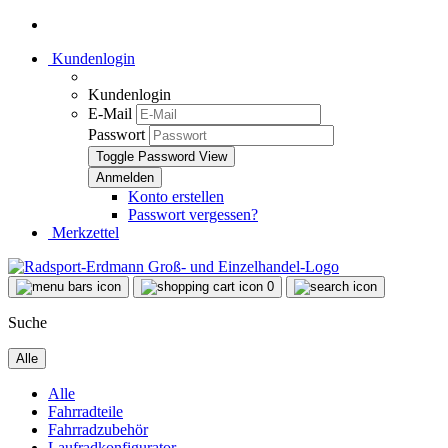
Kundenlogin
Kundenlogin
E-Mail
Passwort
Toggle Password View
Konto erstellen
Passwort vergessen?
Merkzettel
0
Suche
Alle
Alle
Fahrradteile
Fahrradzubehör
Laufradkonfigurator