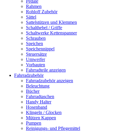
Pedale
Rahmen
Rohloff Zubehör
Sättel
Sattelstützen und Klemmen
Schalthebel / Griffe
Schaltwerke Kettenspanner
Schrauben
Speichen
Speichennippel
Steuersätze
Umwerfer
Vorbauten
Fahrradteile anzeigen
Fahrradzubehör
Fahrradzubehör anzeigen
Beleuchtung
Bücher
Fahrradtaschen
Handy Halter
Hosenband
Klingeln / Glocken
Mützen Kappen
Pumpen
Reinigungs- und Pflegemittel