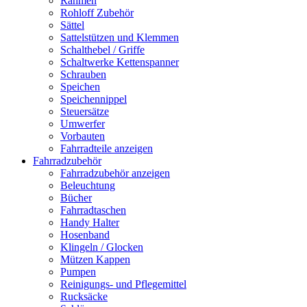
Rahmen
Rohloff Zubehör
Sättel
Sattelstützen und Klemmen
Schalthebel / Griffe
Schaltwerke Kettenspanner
Schrauben
Speichen
Speichennippel
Steuersätze
Umwerfer
Vorbauten
Fahrradteile anzeigen
Fahrradzubehör
Fahrradzubehör anzeigen
Beleuchtung
Bücher
Fahrradtaschen
Handy Halter
Hosenband
Klingeln / Glocken
Mützen Kappen
Pumpen
Reinigungs- und Pflegemittel
Rucksäcke