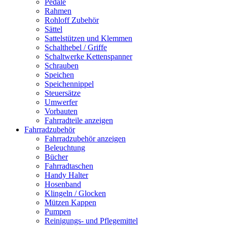
Pedale
Rahmen
Rohloff Zubehör
Sättel
Sattelstützen und Klemmen
Schalthebel / Griffe
Schaltwerke Kettenspanner
Schrauben
Speichen
Speichennippel
Steuersätze
Umwerfer
Vorbauten
Fahrradteile anzeigen
Fahrradzubehör
Fahrradzubehör anzeigen
Beleuchtung
Bücher
Fahrradtaschen
Handy Halter
Hosenband
Klingeln / Glocken
Mützen Kappen
Pumpen
Reinigungs- und Pflegemittel