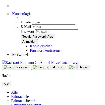
Kundenlogin
Kundenlogin
E-Mail
Passwort
Toggle Password View
Konto erstellen
Passwort vergessen?
Merkzettel
0
Suche
Alle
Alle
Fahrradteile
Fahrradzubehör
Laufradkonfigurator