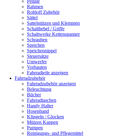
Pedale
Rahmen
Rohloff Zubehör
Sättel
Sattelstützen und Klemmen
Schalthebel / Griffe
Schaltwerke Kettenspanner
Schrauben
Speichen
Speichennippel
Steuersätze
Umwerfer
Vorbauten
Fahrradteile anzeigen
Fahrradzubehör
Fahrradzubehör anzeigen
Beleuchtung
Bücher
Fahrradtaschen
Handy Halter
Hosenband
Klingeln / Glocken
Mützen Kappen
Pumpen
Reinigungs- und Pflegemittel