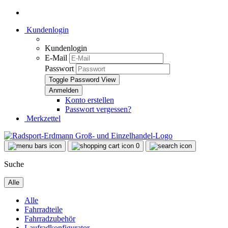
Kundenlogin
Kundenlogin
E-Mail
Passwort
Toggle Password View
Konto erstellen
Passwort vergessen?
Merkzettel
0
Suche
Alle
Alle
Fahrradteile
Fahrradzubehör
Laufradkonfigurator