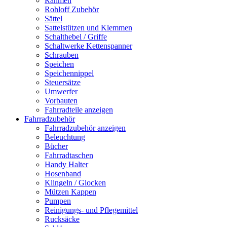
Rahmen
Rohloff Zubehör
Sättel
Sattelstützen und Klemmen
Schalthebel / Griffe
Schaltwerke Kettenspanner
Schrauben
Speichen
Speichennippel
Steuersätze
Umwerfer
Vorbauten
Fahrradteile anzeigen
Fahrradzubehör
Fahrradzubehör anzeigen
Beleuchtung
Bücher
Fahrradtaschen
Handy Halter
Hosenband
Klingeln / Glocken
Mützen Kappen
Pumpen
Reinigungs- und Pflegemittel
Rucksäcke