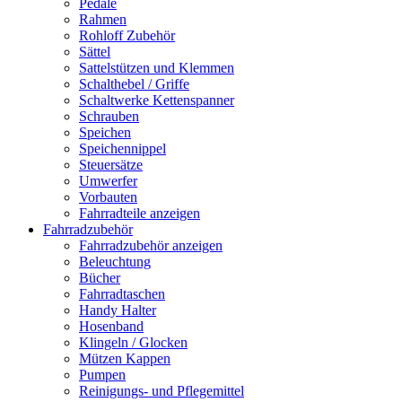
Pedale
Rahmen
Rohloff Zubehör
Sättel
Sattelstützen und Klemmen
Schalthebel / Griffe
Schaltwerke Kettenspanner
Schrauben
Speichen
Speichennippel
Steuersätze
Umwerfer
Vorbauten
Fahrradteile anzeigen
Fahrradzubehör
Fahrradzubehör anzeigen
Beleuchtung
Bücher
Fahrradtaschen
Handy Halter
Hosenband
Klingeln / Glocken
Mützen Kappen
Pumpen
Reinigungs- und Pflegemittel