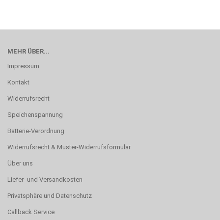
MEHR ÜBER...
Impressum
Kontakt
Widerrufsrecht
Speichenspannung
Batterie-Verordnung
Widerrufsrecht & Muster-Widerrufsformular
Über uns
Liefer- und Versandkosten
Privatsphäre und Datenschutz
Callback Service