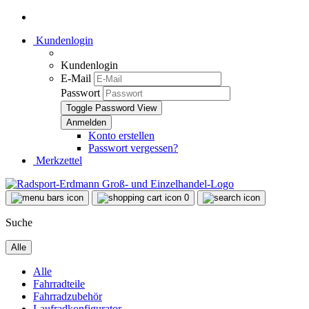
Kundenlogin
Kundenlogin
E-Mail
Passwort
Toggle Password View
Konto erstellen
Passwort vergessen?
Merkzettel
0
Suche
Alle
Alle
Fahrradteile
Fahrradzubehör
Laufradkonfigurator