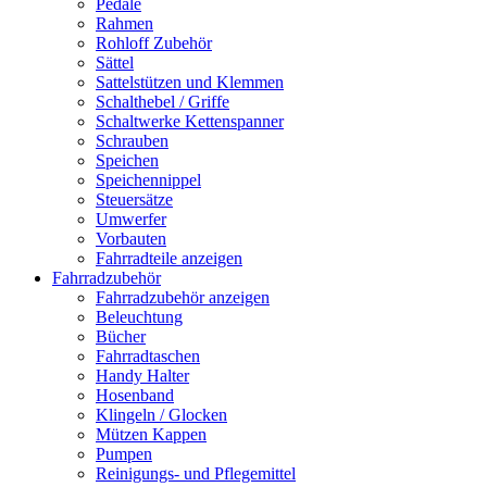
Pedale
Rahmen
Rohloff Zubehör
Sättel
Sattelstützen und Klemmen
Schalthebel / Griffe
Schaltwerke Kettenspanner
Schrauben
Speichen
Speichennippel
Steuersätze
Umwerfer
Vorbauten
Fahrradteile anzeigen
Fahrradzubehör
Fahrradzubehör anzeigen
Beleuchtung
Bücher
Fahrradtaschen
Handy Halter
Hosenband
Klingeln / Glocken
Mützen Kappen
Pumpen
Reinigungs- und Pflegemittel