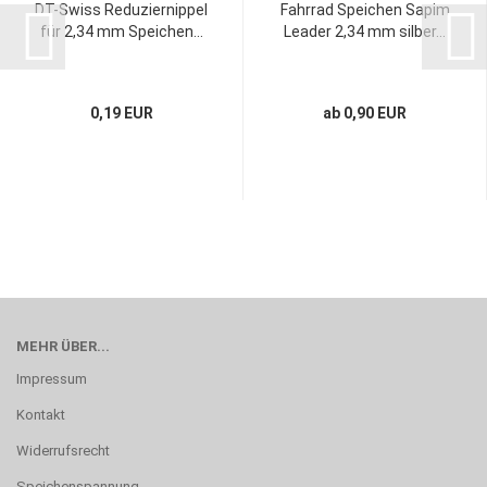
DT-Swiss Reduziernippel
Fahrrad Speichen Sapim
für 2,34 mm Speichen...
Leader 2,34 mm silber...
0,19 EUR
ab 0,90 EUR
MEHR ÜBER...
Impressum
Kontakt
Widerrufsrecht
Speichenspannung