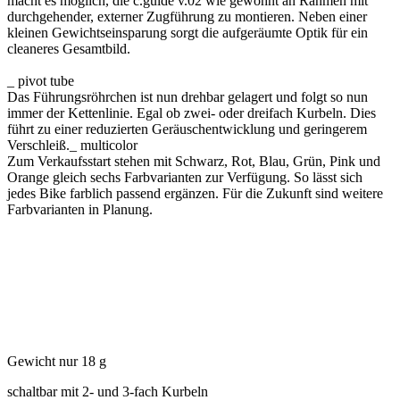
macht es möglich, die c.guide v.02 wie gewohnt an Rahmen mit
durchgehender, externer Zugführung zu montieren. Neben einer
kleinen Gewichtseinsparung sorgt die aufgeräumte Optik für ein
cleaneres Gesamtbild.
_ pivot tube
Das Führungsröhrchen ist nun drehbar gelagert und folgt so nun
immer der Kettenlinie. Egal ob zwei- oder dreifach Kurbeln. Dies
führt zu einer reduzierten Geräuschentwicklung und geringerem
Verschleiß._ multicolor
Zum Verkaufsstart stehen mit Schwarz, Rot, Blau, Grün, Pink und
Orange gleich sechs Farbvarianten zur Verfügung. So lässt sich
jedes Bike farblich passend ergänzen. Für die Zukunft sind weitere
Farbvarianten in Planung.
Gewicht nur 18 g
schaltbar mit 2- und 3-fach Kurbeln