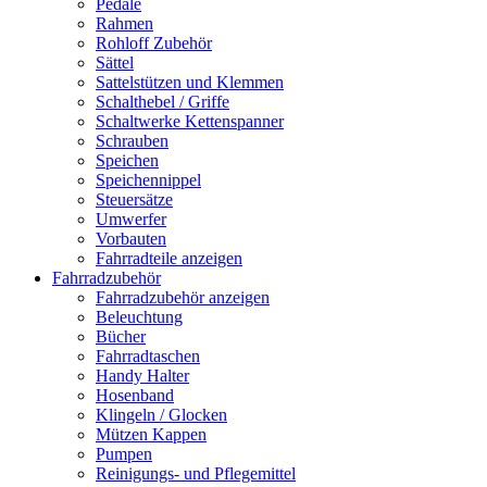
Pedale
Rahmen
Rohloff Zubehör
Sättel
Sattelstützen und Klemmen
Schalthebel / Griffe
Schaltwerke Kettenspanner
Schrauben
Speichen
Speichennippel
Steuersätze
Umwerfer
Vorbauten
Fahrradteile anzeigen
Fahrradzubehör
Fahrradzubehör anzeigen
Beleuchtung
Bücher
Fahrradtaschen
Handy Halter
Hosenband
Klingeln / Glocken
Mützen Kappen
Pumpen
Reinigungs- und Pflegemittel