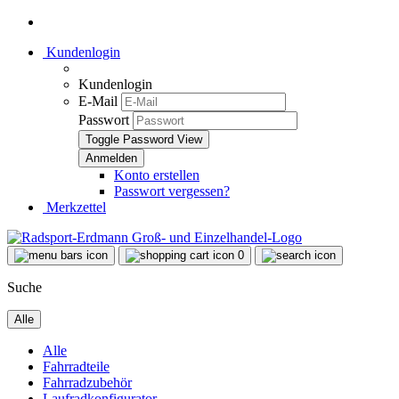
Kundenlogin
Kundenlogin
E-Mail
Passwort
Toggle Password View
Konto erstellen
Passwort vergessen?
Merkzettel
0
Suche
Alle
Alle
Fahrradteile
Fahrradzubehör
Laufradkonfigurator