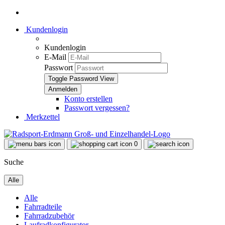
Kundenlogin
Kundenlogin
E-Mail
Passwort
Toggle Password View
Konto erstellen
Passwort vergessen?
Merkzettel
0
Suche
Alle
Alle
Fahrradteile
Fahrradzubehör
Laufradkonfigurator