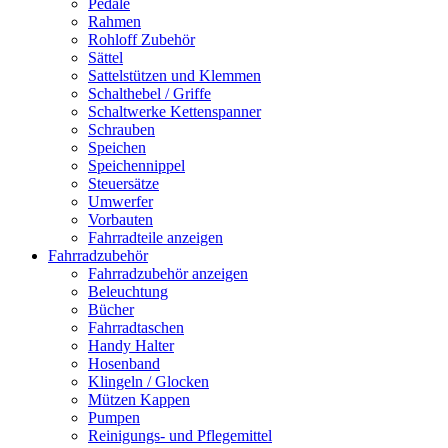
Pedale
Rahmen
Rohloff Zubehör
Sättel
Sattelstützen und Klemmen
Schalthebel / Griffe
Schaltwerke Kettenspanner
Schrauben
Speichen
Speichennippel
Steuersätze
Umwerfer
Vorbauten
Fahrradteile anzeigen
Fahrradzubehör
Fahrradzubehör anzeigen
Beleuchtung
Bücher
Fahrradtaschen
Handy Halter
Hosenband
Klingeln / Glocken
Mützen Kappen
Pumpen
Reinigungs- und Pflegemittel