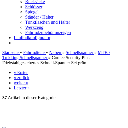
Rucksäcke
Schlösser
Spiegel
Ständer / Halter
Trinkflaschen und Halter
Werkzeug
Fahrradzubehör anzeigen
Laufradkonfigurator
Startseite
»
Fahrradteile
»
Naben
»
Schnellspanner
»
MTB /
Trekking Schnellspanner
»
Contec Security Plus
Diebstahlgesichertes Schnell-Spanner Set grün
« Erster
« zurück
weiter »
Letzter »
37
Artikel in dieser Kategorie