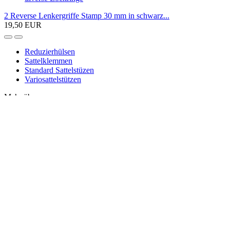
2 Reverse Lenkergriffe Stamp 30 mm in schwarz...
19,50 EUR
Reduzierhülsen
Sattelklemmen
Standard Sattelstüzen
Variosattelstützen
Mehr über...
Impressum
Kontakt
Widerrufsrecht
Speichenspannung
Batterie-Verordnung
Widerrufsrecht & Muster-Widerrufsformular
Über uns
Liefer- und Versandkosten
Privatsphäre und Datenschutz
Callback Service
Zahlungsmöglichkeiten
Internetshop
by Gambio.de © 2026