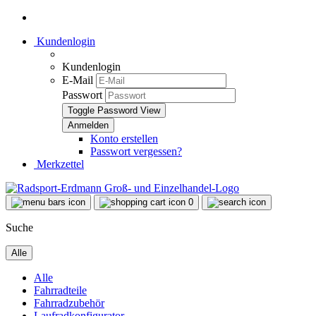
Kundenlogin
Kundenlogin
E-Mail
Passwort
Toggle Password View
Konto erstellen
Passwort vergessen?
Merkzettel
0
Suche
Alle
Alle
Fahrradteile
Fahrradzubehör
Laufradkonfigurator