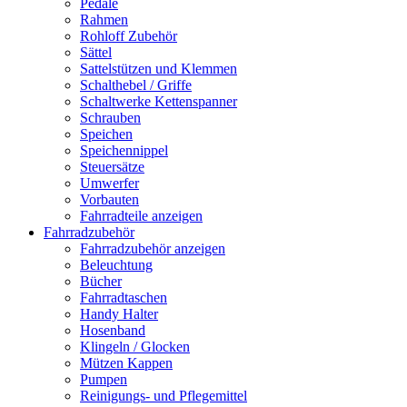
Pedale
Rahmen
Rohloff Zubehör
Sättel
Sattelstützen und Klemmen
Schalthebel / Griffe
Schaltwerke Kettenspanner
Schrauben
Speichen
Speichennippel
Steuersätze
Umwerfer
Vorbauten
Fahrradteile anzeigen
Fahrradzubehör
Fahrradzubehör anzeigen
Beleuchtung
Bücher
Fahrradtaschen
Handy Halter
Hosenband
Klingeln / Glocken
Mützen Kappen
Pumpen
Reinigungs- und Pflegemittel