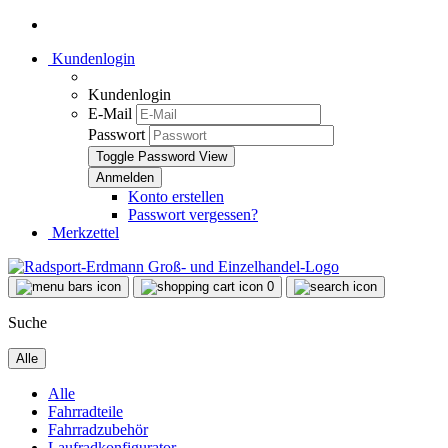
Kundenlogin
Kundenlogin
E-Mail
Passwort
Toggle Password View
Konto erstellen
Passwort vergessen?
Merkzettel
0
Suche
Alle
Alle
Fahrradteile
Fahrradzubehör
Laufradkonfigurator