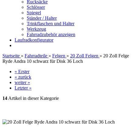
Rucksäcke
Schlösser
Spiegel
Ständer / Halter
Trinkflaschen und Halter
Werkzeug
Fahrradzubehör anzeigen
Laufradkonfigurator
Startseite
»
Fahrradteile
»
Felgen
»
20 Zoll Felgen
»
20 Zoll Felge
Ryde Andra 10 schwarz für Disk 36 Loch
« Erster
« zurück
weiter »
Letzter »
14
Artikel in dieser Kategorie