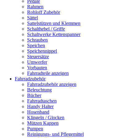
Pedale
Rahmen
Rohloff Zubehör
Sättel
Sattelstützen und Klemmen
Schalthebel / Griffe
Schaltwerke Kettenspanner
Schrauben
Speichen
Speichennippel
Steuersätze
Umwerfer
Vorbauten
Fahrradteile anzeigen
Fahrradzubehör
Fahrradzubehör anzeigen
Beleuchtung
Bücher
Fahrradtaschen
Handy Halter
Hosenband
Klingeln / Glocken
Mützen Kappen
Pumpen
Reinigungs- und Pflegemittel