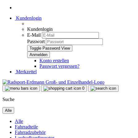
Kundenlogin
Kundenlogin
E-Mail
Passwort
Toggle Password View
Konto erstellen
Passwort vergessen?
Merkzettel
0
Suche
Alle
Alle
Fahrradteile
Fahrradzubehör
Laufradkonfigurator