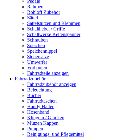
Pedale
Rahmen
Rohloff Zubehör
Sättel
Sattelstützen und Klemmen
Schalthebel / Griffe
Schaltwerke Kettenspanner
Schrauben
Speichen
Speichennippel
Steuersätze
Umwerfer
Vorbauten
Fahrradteile anzeigen
Fahrradzubehör
Fahrradzubehör anzeigen
Beleuchtung
Bücher
Fahrradtaschen
Handy Halter
Hosenband
Klingeln / Glocken
Mützen Kappen
Pumpen
Reinigungs- und Pflegemittel