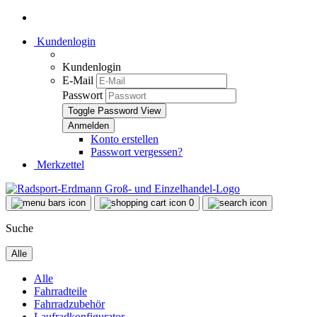
Kundenlogin
Kundenlogin
E-Mail
Passwort
Toggle Password View
Konto erstellen
Passwort vergessen?
Merkzettel
0
Suche
Alle
Alle
Fahrradteile
Fahrradzubehör
Laufradkonfigurator