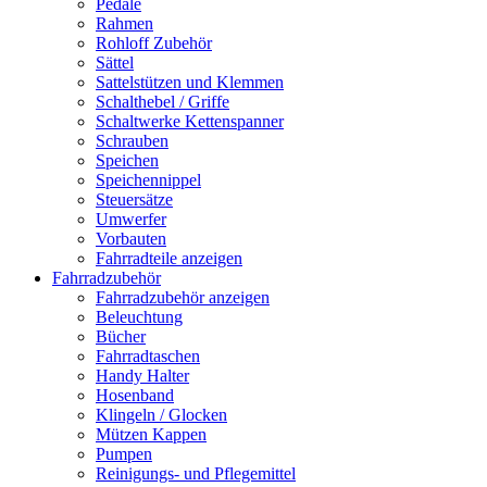
Pedale
Rahmen
Rohloff Zubehör
Sättel
Sattelstützen und Klemmen
Schalthebel / Griffe
Schaltwerke Kettenspanner
Schrauben
Speichen
Speichennippel
Steuersätze
Umwerfer
Vorbauten
Fahrradteile anzeigen
Fahrradzubehör
Fahrradzubehör anzeigen
Beleuchtung
Bücher
Fahrradtaschen
Handy Halter
Hosenband
Klingeln / Glocken
Mützen Kappen
Pumpen
Reinigungs- und Pflegemittel