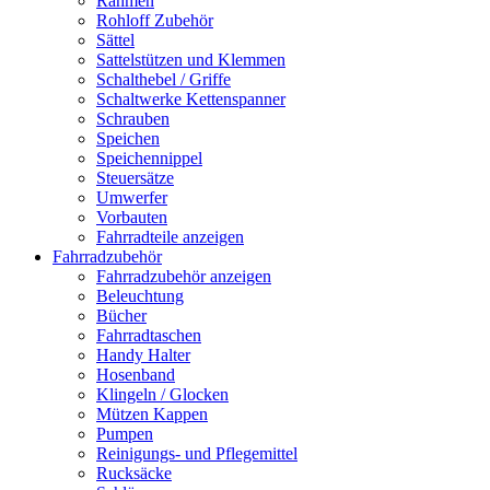
Rahmen
Rohloff Zubehör
Sättel
Sattelstützen und Klemmen
Schalthebel / Griffe
Schaltwerke Kettenspanner
Schrauben
Speichen
Speichennippel
Steuersätze
Umwerfer
Vorbauten
Fahrradteile anzeigen
Fahrradzubehör
Fahrradzubehör anzeigen
Beleuchtung
Bücher
Fahrradtaschen
Handy Halter
Hosenband
Klingeln / Glocken
Mützen Kappen
Pumpen
Reinigungs- und Pflegemittel
Rucksäcke