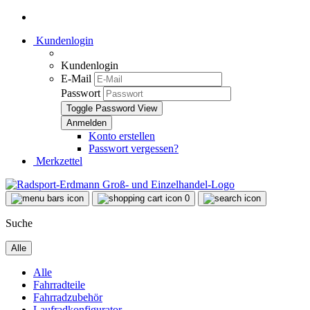
Kundenlogin
Kundenlogin
E-Mail
Passwort
Toggle Password View
Konto erstellen
Passwort vergessen?
Merkzettel
0
Suche
Alle
Alle
Fahrradteile
Fahrradzubehör
Laufradkonfigurator