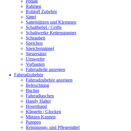
Pedale
Rahmen
Rohloff Zubehör
Sättel
Sattelstützen und Klemmen
Schalthebel / Griffe
Schaltwerke Kettenspanner
Schrauben
Speichen
Speichennippel
Steuersätze
Umwerfer
Vorbauten
Fahrradteile anzeigen
Fahrradzubehör
Fahrradzubehör anzeigen
Beleuchtung
Bücher
Fahrradtaschen
Handy Halter
Hosenband
Klingeln / Glocken
Mützen Kappen
Pumpen
Reinigungs- und Pflegemittel