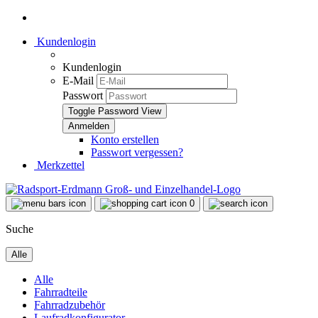
Kundenlogin
Kundenlogin
E-Mail
Passwort
Toggle Password View
Konto erstellen
Passwort vergessen?
Merkzettel
0
Suche
Alle
Alle
Fahrradteile
Fahrradzubehör
Laufradkonfigurator