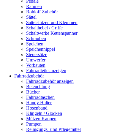
Pedale
Rahmen
Rohloff Zubehör
Sättel
Sattelstützen und Klemmen
Schalthebel / Griffe
Schaltwerke Kettenspanner
Schrauben
Speichen
Speichennippel
Steuersätze
Umwerfer
Vorbauten
Fahrradteile anzeigen
Fahrradzubehör
Fahrradzubehör anzeigen
Beleuchtung
Bücher
Fahrradtaschen
Handy Halter
Hosenband
Klingeln / Glocken
Mützen Kappen
Pumpen
Reinigungs- und Pflegemittel