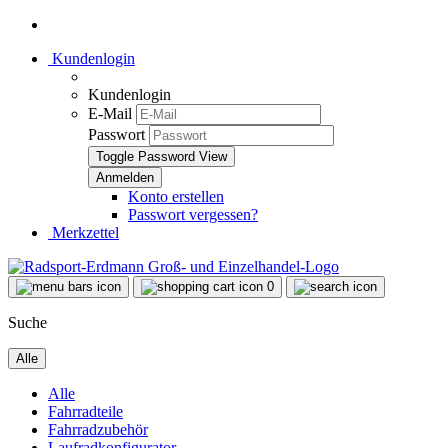
Kundenlogin
Kundenlogin
E-Mail
Passwort
Toggle Password View
Konto erstellen
Passwort vergessen?
Merkzettel
0
Suche
Alle
Alle
Fahrradteile
Fahrradzubehör
Laufradkonfigurator