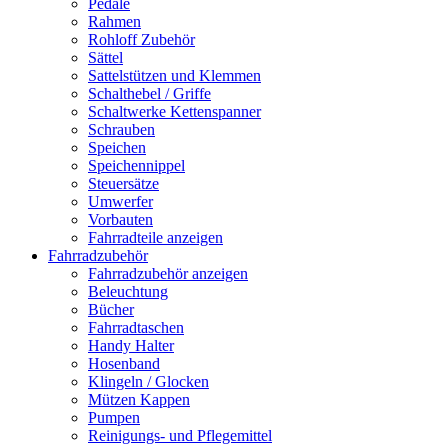
Pedale
Rahmen
Rohloff Zubehör
Sättel
Sattelstützen und Klemmen
Schalthebel / Griffe
Schaltwerke Kettenspanner
Schrauben
Speichen
Speichennippel
Steuersätze
Umwerfer
Vorbauten
Fahrradteile anzeigen
Fahrradzubehör
Fahrradzubehör anzeigen
Beleuchtung
Bücher
Fahrradtaschen
Handy Halter
Hosenband
Klingeln / Glocken
Mützen Kappen
Pumpen
Reinigungs- und Pflegemittel