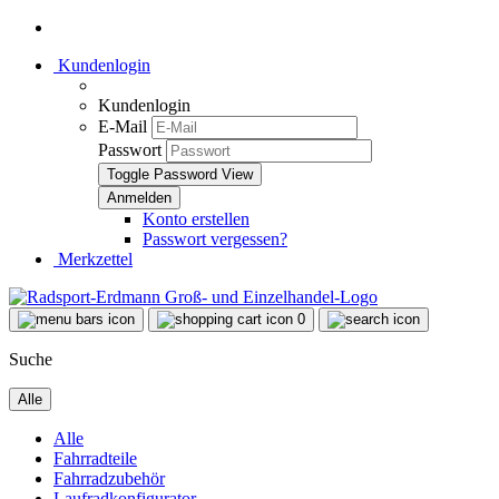
Kundenlogin
Kundenlogin
E-Mail
Passwort
Toggle Password View
Konto erstellen
Passwort vergessen?
Merkzettel
0
Suche
Alle
Alle
Fahrradteile
Fahrradzubehör
Laufradkonfigurator