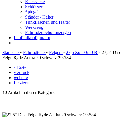
Rucksäcke
Schlösser
Spiegel
Ständer / Halter
Trinkflaschen und Halter
Werkzeug
Fahrradzubehör anzeigen
Laufradkonfigurator
Startseite
»
Fahrradteile
»
Felgen
»
27,5 Zoll / 650 B
»
27,5" Disc
Felge Ryde Andra 29 schwarz 29-584
« Erster
« zurück
weiter »
Letzter »
40
Artikel in dieser Kategorie