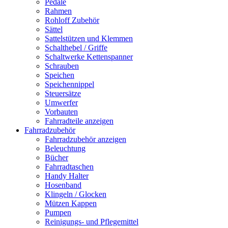
Pedale
Rahmen
Rohloff Zubehör
Sättel
Sattelstützen und Klemmen
Schalthebel / Griffe
Schaltwerke Kettenspanner
Schrauben
Speichen
Speichennippel
Steuersätze
Umwerfer
Vorbauten
Fahrradteile anzeigen
Fahrradzubehör
Fahrradzubehör anzeigen
Beleuchtung
Bücher
Fahrradtaschen
Handy Halter
Hosenband
Klingeln / Glocken
Mützen Kappen
Pumpen
Reinigungs- und Pflegemittel