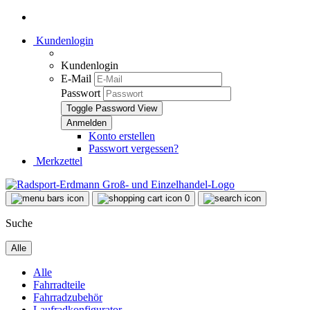
Kundenlogin
Kundenlogin
E-Mail
Passwort
Toggle Password View
Konto erstellen
Passwort vergessen?
Merkzettel
0
Suche
Alle
Alle
Fahrradteile
Fahrradzubehör
Laufradkonfigurator